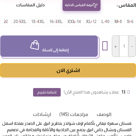
مقاس
دليل المقاسات
غرفة القياس الذكية
22
20-5XL
18-4XL
16-3XL
14-XXL
12-XL
10-L
8-M
S-
+
-
إضافة إلى السلة
اشتري الان
13
عملاء يشاهدون هذا المنتج الآن!
اضافة تقييم
الوصف
مراجعات (145)
ارشادات
فستان سهرة تيفاني بأكمام اوف شولدر بتطريز انيق على الصدر بفتحة اسفل
الفستان وبشال جانبي انيق يجمع بين الجاذبية والأناقة والفخامة في تصميم
واحد. ستتألقين وتلفتي الأنظار بأناقتك وسحرك عند ارتداء هذا الفستان المميز.