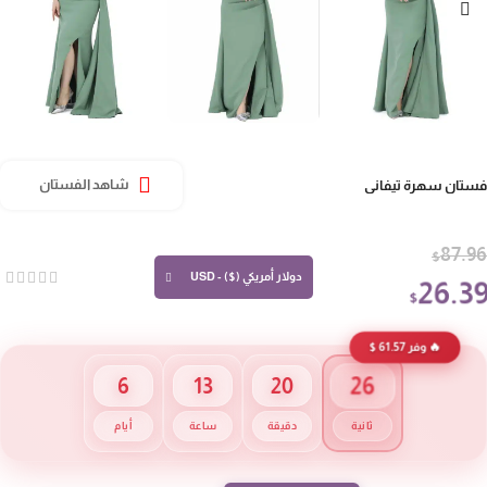
تان سهرة تيفاني
شاهد الفستان
87.
$
دولار أمريكي ($) - USD
26.3
$
🔥 وفر 61.57 $
26
6
13
20
ثانية
دقيقة
ساعة
أيام