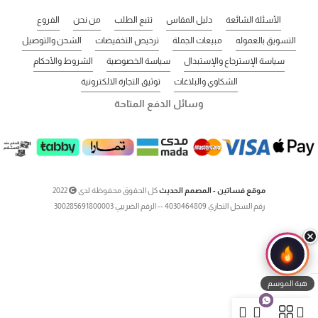
الأسئلة الشائعة
دليل المقاس
تتبع الطلب
من نحن
الفروع
التسويق بالعموله
مبيعات الجملة
ترخيص التخفيضات
الشحن والتوصيل
سياسة الإسترجاع والإستبدال
سياسة الخصوصية
الشروط والأحكام
الشكاوي والبلاغات
توثيق التجارة الالكترونية
وسائل الدفع المتاحة
موقع فساتين - المصمم الحديث
كل الحقوق محفوظة لدى
2022
رقم السجل التجاري 4030464809 -- الرقم الضريبي 300285691800003
هبة الموسم