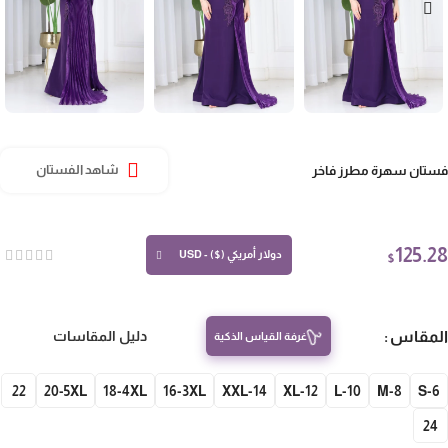
تان سهرة مطرز فاخر
شاهد الفستان
125.
دولار أمريكي ($) - USD
$
مقاس
دليل المقاسات
غرفة القياس الذكية
22
20-5XL
18-4XL
16-3XL
14-XXL
12-XL
10-L
8-M
S-
24