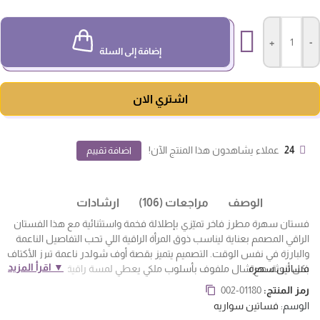
+
-
إضافة إلى السلة
اشتري الان
24
عملاء يشاهدون هذا المنتج الآن!
اضافة تقييم
الوصف
مراجعات (106)
ارشادات
فستان سهرة مطرز فاخر تميّزي بإطلالة فخمة واستثنائية مع هذا الفستان
الراقي المصمم بعناية ليناسب ذوق المرأة الراقية اللي تحب التفاصيل الناعمة
والبارزة في نفس الوقت. التصميم يتميز بقصة أوف شولدر ناعمة تبرز الأكتاف
▼ اقرأ المزيد
فساتين سهرة
بكل أنوثة، مع شال ملفوف بأسلوب ملكي يعطي لمسة راقية تخطف الأنظار
التطريز اليدوي الأنيق على جهة واحدة من الفستان مكوّن من زخارف ناعمة
رمز المنتج:
002-01180
تضيف فخامة واضحة بدون ما تكون مزعجة، ويزيدها جمالًا القطعة الحريرية
الوسم:
فساتين سواريه
المطوية بانسيابية على الجنب، واللي تنسدل حتى الأرض بأسلوب أنثوي راقٍ.