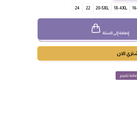
24
22
20-5XL
18-4XL
16
إضافة إلى السلة
تري الان
افة تقييم