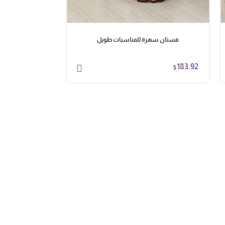
فستان سهرة للمناسبات طويل
فستان س
103.95
183.92
$
$