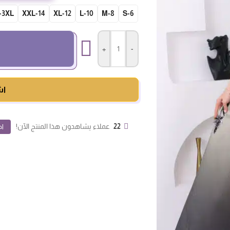
-3XL
14-XXL
12-XL
10-L
8-M
S-6
+
-
اش
22
عملاء يشاهدون هذا المنتج الآن!
اض