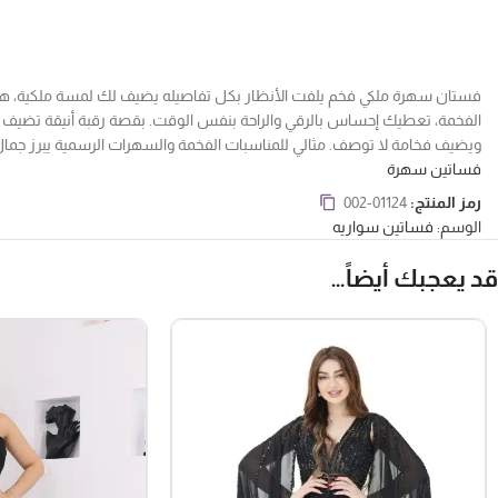
فستان سهرة ملكي فخم يلفت الأنظار بكل تفاصيله يضيف لك لمسة ملكية، هذا الف
الفخمة، تعطيك إحساس بالرقي والراحة بنفس الوقت. بقصة رقبة أنيقة تضيف ل
ويضيف فخامة لا توصف. مثالي للمناسبات الفخمة والسهرات الرسمية يبرز جمال 
فساتين سهرة
رمز المنتج:
002-01124
الوسم:
فساتين سواريه
قد يعجبك أيضاً…