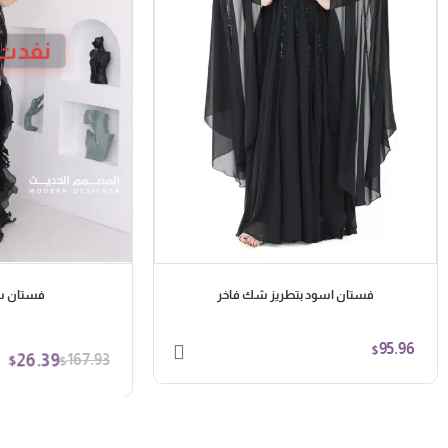
نفدت 
فستان اسود بتطريز شك فاخر
فستان س
95.96
$
26.39
167.93
$
$