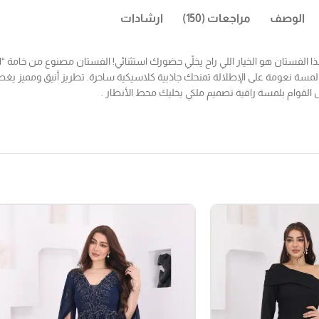
الوصف
مراجعات (150)
ارشادات
ستان هو الخيار اللي راح يخلّي حضورك استثنائي! الفستان مصنوع من خامة “المي
مسة نعومة على الإطلالة تمنحك جاذبية كلاسيكية ساحرة. تطريز أنيق ومميز يغ
القوام بلمسة راقية تصميم ملكي يخليك محط الأنظار .