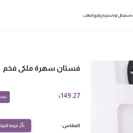
استبدال او استرجاع
تتبع الطلب
فستان سهرة ملكي فخم
149.27
$
دولار أ
المقاس
غرفة القيا