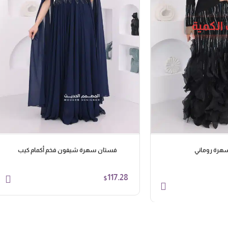
الكمية
هرة روماني
فستان سهرة شيفون فخم أكمام كيب
117.28
$