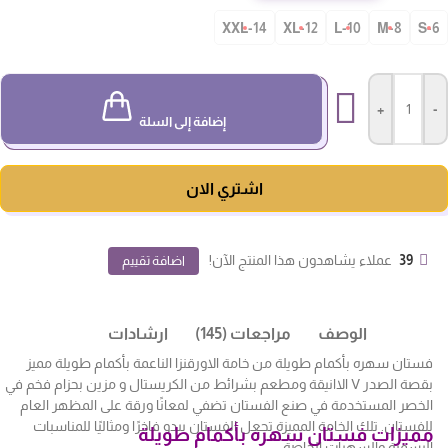
14-XXL
12-XL
10-L
8-M
S-
+
-
إضافة إلى السلة
اشتري الان
39
عملاء يشاهدون هذا المنتج الآن!
اضافة تقييم
الوصف
مراجعات (145)
ارشادات
فستان سهره بأكمام طويلة من خامة الاورقنزا الناعمة بأكمام طويلة مميز
بقصة الصدر V الاانيقة ومطعم بشرائط من الكريستال و مزين بحزام فخم في
الخصر المستخدمة في صنع الفستان تضفي لمعانًا ورقة على المظهر العام
للفستان. تلك الخامة المميزة تجعل الفستان يبدو فاخرًا ومثاليًا للمناسبات
مميزات فستان سهره بأكمام طويلة
الرسمية والسهرات الخاصة.