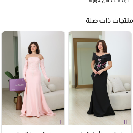
الوسم:
فساتين سواريه
نتجات ذات صلة