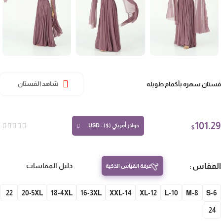
تان سهره بأكمام طويله
شاهد الفستان
101.
دولار أمريكي ($) - USD
$
مقاس
دليل المقاسات
غرفة القياس الذكية
22
20-5XL
18-4XL
16-3XL
14-XXL
12-XL
10-L
8-M
S-
24