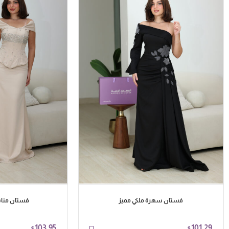
فستان سهرة ملكي مميز
فستان منا
103.95
101.29
$
$