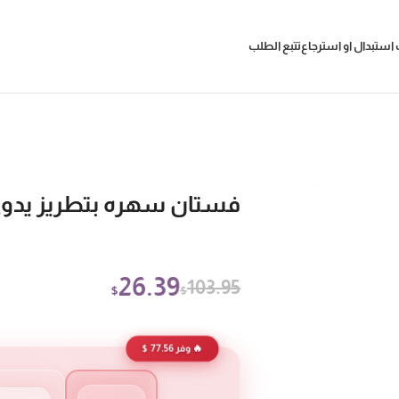
استبدال او استرجاع
تتبع الطلب
فستان سهره بتطريز يدوي
26.39
103.95
$
$
🔥 وفر 77.56 $