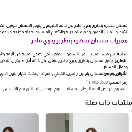
الأنيق والتطريز الدقيق وقصة الصدر V والأكمام الفرنسية تجعله قطعة فريدة وجميلة تجعلك تشعرين بالثقة والجمال.
مميزات فستان سهره بتطريز يدوي فاخر
الخامة
: يتم صنع الفستان من الشيفون الفاخر، الذي يضفي لمسة من الرقة والأنا
التطريز
: يتميز الفستان بتطريز يدوي فاخر ومتقن على كافة أجزائه. يكون الت
وجمال الفستان.
الألوان
فساتين سهرة
: يتوفر الفستان بلونين رائعين، الكحلي والموف. يمكنك اختيار اللون الذ
فائقة.
رمز المنتج:
002-0658
الأكمام
: يتميز الفستان بأكمام فرنسية أنيقة، وهي أكمام تصل إلى منتصف الذ
الوسوم:
عروض اليوم الوطني
,
فساتين اليوم الوطني
,
فساتين يوم التأسيس
القصة
: يتميز الفستان بقصة الصدر V، وهي قصة تشبه حرف “V” وتبرز منطقة الصدر بشكل جميل وأنيق. تعطي قصة الصدر V لمسة من الأنوثة والجاذبية للفستان، وتتناسب مع مختلف أشكال الجسم.
منتجات ذات صلة