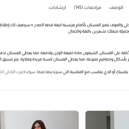
الوصف
مراجعات (145)
ارشادات
فستان سهره بتطريز يدوي فاخر من خامة الشيفون يتوفر 
قة على الفستان. الشيفون مادة خفيفة الوزن ولامعة، مما يعطي للفستان تدفقًا جم
طريز بأشكال وتصاميم متنوعة، مما يعطي الفستان لمسة فريدة وفاخرة. يتم تنسيق 
ي يناسبك أو الذي يتناسب مع المناسبة التي سترتدينها فيها. سواء اخترت الكحلي ال
راع تعطي للفستان لمسة رومانسية وأناقة. تكمل الأكمام الفرنسية تصميم الفست