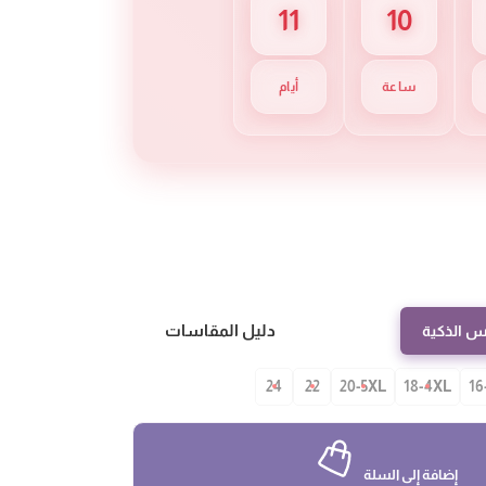
11
10
ساعة
أيام
دليل المقاسات
س الذكية
24
22
20-5XL
18-4XL
16
إضافة إلى السلة