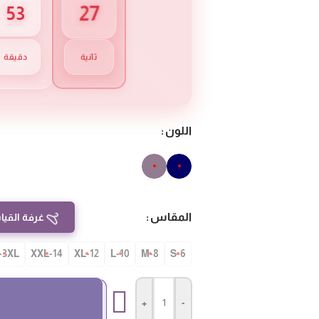
26
53
ثانية
دقيقة
اللون
المقاس
غرفة القيا
-3XL
14-XXL
12-XL
10-L
8-M
S-6
+
-