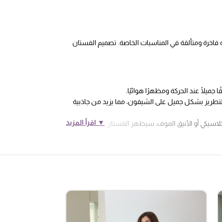
الفستان بلونين الكحلي والموف يتميز الفستان بأكمام فرنسية انيقة قصة الصدر v سيضيف لك إطلالة فاخرة ومتألقة في المناسبات الخاصة. تصميم الفستان
يلًا عند الحركة ومظهرًا هوائيًا.
التطريز بشكل جميل على الشيفون، مما يزيد من جاذبية
▼ اقرأ المزيد
كلاسيكي أو الأنيق الموف، سيظهر الفستان بأناقة وأنوثة
ان بشكل مثالي وتضيف لمسة من الأناقة والرقة.