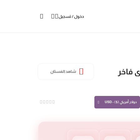
دخول / تسجيل
 فاخر
شاهد الفستان
دولار أمريكي ($) - USD