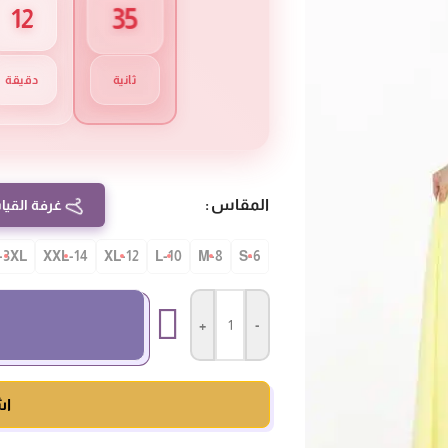
33
12
ثانية
دقيقة
المقاس
غرفة القيا
-3XL
14-XXL
12-XL
10-L
8-M
S-6
+
-
اش