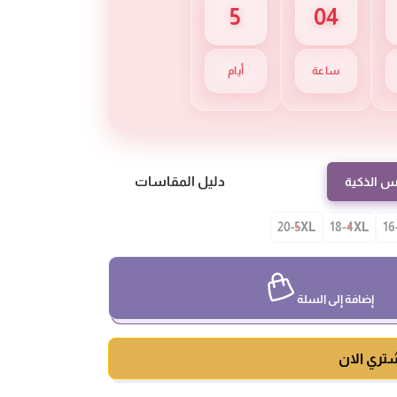
5
04
ساعة
أيام
دليل المقاسات
س الذكية
20-5XL
18-4XL
16
إضافة إلى السلة
تري الان