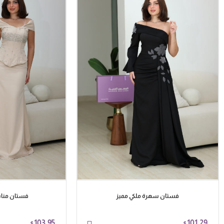
فستان سهرة ملكي مميز
فستان منا
103.95
101.29
$
$