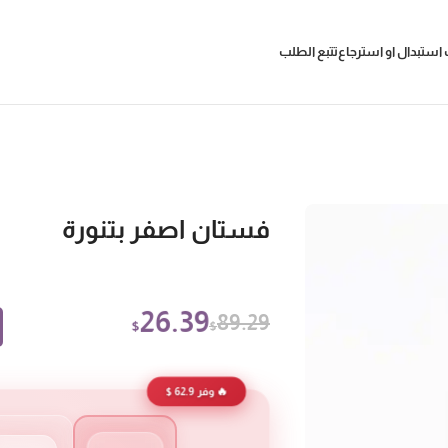
استبدال او استرجاع
تتبع الطلب
فستان اصفر بتنورة
26.39
89.29
$
$
🔥 وفر 62.9 $