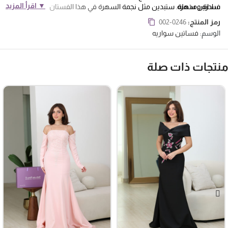
▼ اقرأ المزيد
فساتين سهرة
ساحرة ومذهلة. ستبدين مثل نجمة السهرة في هذا الفستان الرائع !يتميز
الفستان بأكمام منديل، وهي تفاصيل تعطي للفستان لمسة فريدة وأنيقة.
رمز المنتج:
002-0246
يتميز الفستان بتصميم الصدر الانيقة تفاصيل تبرز جمال وأنوثة منطقة الصدر
الوسم:
فساتين سواريه
تصميم يعزز التحديد الجميل للخصر ويعطي للفستان مظهرًا أنيقًا ومتناغمًا.
يساهم هذا التصميم في إبراز القوام
نتجات ذات صلة