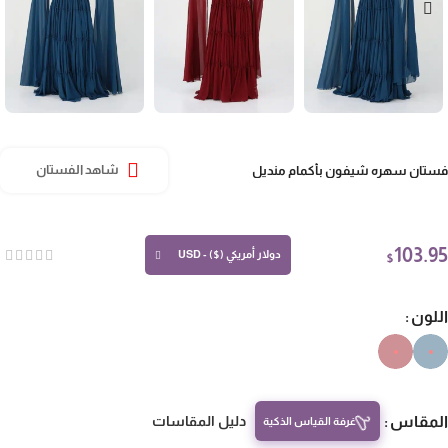
تان سهره شيفون بأكمام منديل
شاهد الفستان
103.
دولار أمريكي ($) - USD
$
لون
مقاس
دليل المقاسات
غرفة القياس الذكية