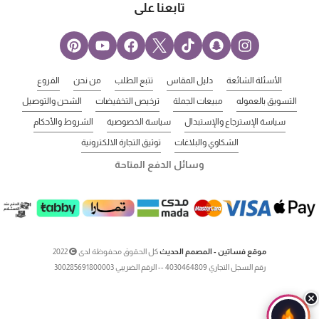
تابعنا على
الأسئلة الشائعة
دليل المقاس
تتبع الطلب
من نحن
الفروع
التسويق بالعموله
مبيعات الجملة
ترخيص التخفيضات
الشحن والتوصيل
سياسة الإسترجاع والإستبدال
سياسة الخصوصية
الشروط والأحكام
الشكاوي والبلاغات
توثيق التجارة الالكترونية
وسائل الدفع المتاحة
موقع فساتين - المصمم الحديث
كل الحقوق محفوظة لدى
2022
رقم السجل التجاري 4030464809 -- الرقم الضريبي 300285691800003