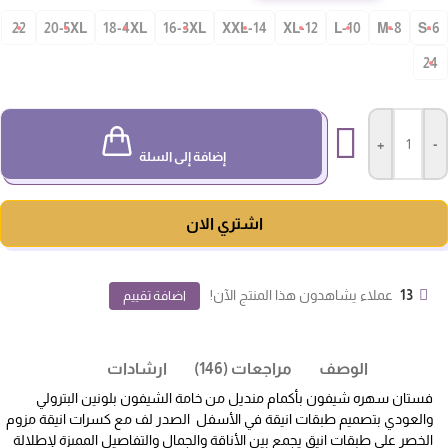
22
20-5XL
18-4XL
16-3XL
14-XXL
12-XL
10-L
8-M
S-
24
+
-
إضافة إلى السلة
اشتري الان
13
عملاء يشاهدون هذا المنتج الآن!
اضافة تقييم
الوصف
مراجعات (146)
ارشادات
فستان سهره شيفون بأكمام منديل من خامة الشيفون بلونين البترولي
والعودي بتصميم طبقات انيقة في الأسفل الصدر لف مع كسرات انيقة مزوم
الخصر على طبقات انيق يجمع بين الأناقة والجمال والتفاصيل المميزة لإطلالة