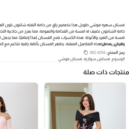
فستان سهره فوشي طويل هذا بتصميم راقٍ من خامة التفته شانتون بلون الفوشي
خامة الشانتون تضيف له لمسة من الفخامة والنعومة، مما يعزز من جاذبية التصميم
لمسة من التفرد والأنوثة. هذه الكسرات تمنح الفستان بُعدًا إضافيًا، مما يجعل
والرقي.
فساتين سهرة
بفضل هذه التفاصيل المتقنة، يظهر الفستان بأناقة راقية تتناغم مع ال
احترافية التصميم وجمال الخامة المستخدمة.
رمز المنتج:
002-0256
الوسوم:
فساتين سواريه
,
فستان فوشي
منتجات ذات صلة