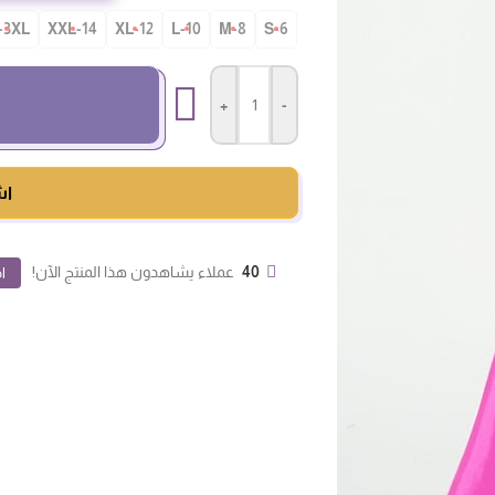
-3XL
14-XXL
12-XL
10-L
8-M
S-6
+
-
اش
40
عملاء يشاهدون هذا المنتج الآن!
ا