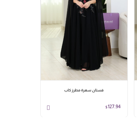
فستان سهرة مطرز كاب
فستان س
98.62
127.94
$
$