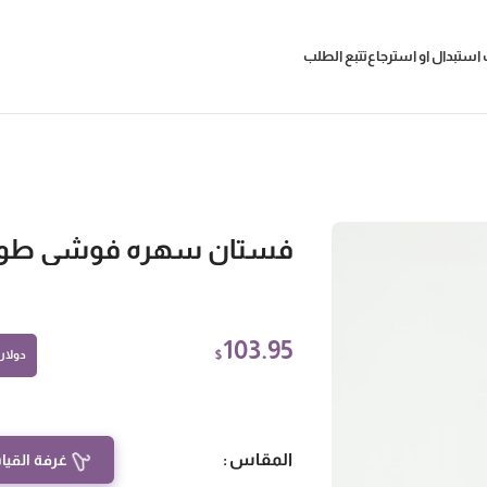
استبدال او استرجاع
تتبع الطلب
فستان سهره فوشي طو
103.95
$
دولار أ
المقاس
غرفة القيا