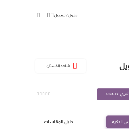
دخول / تسجيل
يل
شاهد الفستان
مريكي ($) - USD
دليل المقاسات
س الذكية