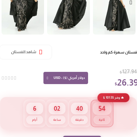
تان سهرة كم واحد
شاهد الفستان
127.
$
دولار أمريكي ($) - USD
26.
$
🔥 وفر 101.55 $
54
6
02
40
ثانية
دقيقة
ساعة
أيام