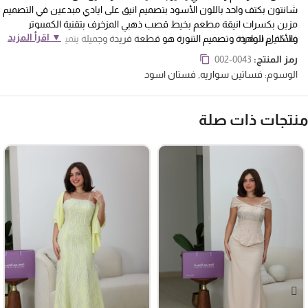
شانتون بكتف واحد باللون الأسود بتصميم انيق على ايادي مبدعين في التصميم
مزين بكسرات انيقة مطعم بخيط قصب ذهبي المزخرف بتقنية الكمبيوتر
▼ اقرأ المزيد
فساتين سهرة
والأكمام الواحدة وتصميم التنورة هو قطعة فريدة وجميلة يتميز الفستان
بتصميم أنيق وعصري يلائم المناسبات السهرة والحفلات الرسمية. يضفي
رمز المنتج:
002-0043
لمسة من الأناقة والتميز على الفستان. يتميز التصميم بقصة مفتوحة وانسيابية،
الوسوم:
فساتين سواريه
,
فستان اسود
مما يسمح بحرية الحركة ويضفي لمسة رومانسية وأنثوية على الإطلالة .يميزك
في جميع الحفلات والمناسبات .
نتجات ذات صلة