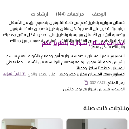
الوصف
مراجعات (144)
ارشادات
فستان سواريه بتطريز فخم من خامة الشيفون بتصميم انيق من الأسفل
بوليسية بتطريز على الصدر بشكل متقن بتطريز فخم من خامة الشيفون
وتصميم أنيق من الأسفل ببوليسية وتطريز على الصدر بشكل متقن يعطيك
إطلالة رائعة. يجمع بين الفخامة والأناقة والتميز في تصميمه ويبرز جمالك
مميزات فستان سواريه بتطريز فخم
وأنوثتك بشكل مبهر.
التصميم
: يتميز الفستان بتصميم سواريه أنيق ومفعم بالأنوثة. يتمتع بتناسق
رائع بين خامة الشيفون الرقيقة وتصميم البوليسية من الأسفل، مما يعطي
للفستان مظهرًا ساحرًا وجميلًا.
▼ اقرأ المزيد
التطريز
فساتين سهرة
: يتميز الفستان بتطريز فخم ومتقن على الصدر، والذي يضفي لمسة
من الفخامة والتميز على الفستان. يشمل التطريز استخدام الخرز، الكريستال،
رمز المنتج:
002-0847
الخيوط اللامعة، أو أي تفاصيل أخرى تعزز جمال الفستان وتبرز الصدر بشكل
الوسوم:
فساتين سواريه
,
نوف فاشن
أنيق.
الخامة
: يتم استخدام خامة الشيفون الرقيقة في صنع الفستان، وهي خامة
خفيفة الوزن وناعمة على البشرة. تعطي الشيفون لمعة وحركة جميلة للفستان
نتجات ذات صلة
عند الحركة، مما يضفي لمسة رومانسية وأناقة على الإطلالة.
التصميم
: يتميز الفستان بتصميم بوليسية متقنة من الأسفل، والتي تضفي
لمسة من الفخامة والتفرد على الفستان. تتميز البوليسية بالتفاصيل الدقيقة
والتطريزات الجميلة، مما يجعل الفستان مميزًا وفريدًا في تصميمه.