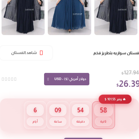
تان سواريه بتطريز فخم
شاهد الفستان
127.
$
دولار أمريكي ($) - USD
26.3
$
🔥 وفر 101.55 $
57
6
09
54
ثانية
دقيقة
ساعة
أيام