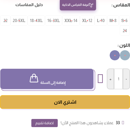
مقاس
دليل المقاسات
غرفة القياس الذكية
22
20-5XL
18-4XL
16-3XL
14-XXL
12-XL
10-L
8-M
S-
24
لون
+
-
إضافة إلى السلة
اشتري الان
33
عملاء يشاهدون هذا المنتج الآن!
اضافة تقييم