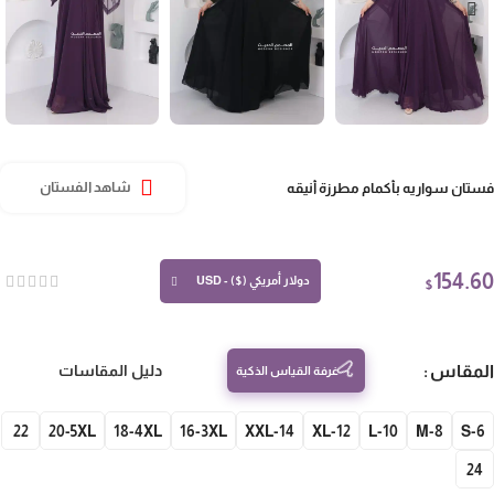
تان سواريه بأكمام مطرزة أنيقه
شاهد الفستان
154.
دولار أمريكي ($) - USD
$
مقاس
دليل المقاسات
غرفة القياس الذكية
22
20-5XL
18-4XL
16-3XL
14-XXL
12-XL
10-L
8-M
S-
24