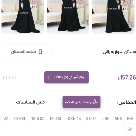
تان سواريه راقي
شاهد الفستان
157.
دولار أمريكي ($) - USD
$
مقاس
دليل المقاسات
غرفة القياس الذكية
22
20-5XL
18-4XL
16-3XL
14-XXL
12-XL
10-L
8-M
S-
24