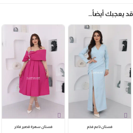
د يعجبك أيضاً…
فستان ناعم فخم
فستان سهرة قصير فاخر