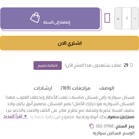
+
-
إضافة إلى السلة
اشتري الان
29
عملاء يشاهدون هذا المنتج الآن!
اضافة تقييم
الوصف
مراجعات (169)
ارشادات
فستان سواريه راقي فستان مناسبات يلفت الأنظار ويخطف القلوب، فهذا
الفستان السواريه هو خيارك الأمثل! يتميز الفستان بتصميم أنيق بكتف واحد
يضيف لمسة عصرية وفخمة، مع تطريز فاخر على الكتف والصدر والخصر يبرز
▼ اقرأ المزيد
فساتين سهرة
جمال القَصة ويزيدك أنوثة وجاذبية. مصنوع من خامة ناعمة ومريحة تضمن لك
الراحة طوال السهرة، وقصّته تنساب على الجسم بأسلوب أنثوي يليق بكل
رمز المنتج:
002-01168
الأذواق. سواء كنت رايحة زواج، حفلة ملكة، أو مناسبة خاصة، هذا الفستان
الوسم:
فساتين سواريه
السواريه بيناسب كل الأوقات ويخلي إطلالتك مختلفة وفخمة بكل تفاصيلها.