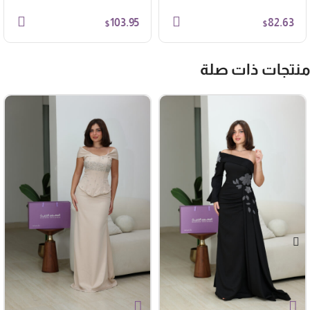
103.95
82.63
$
$
نتجات ذات صلة