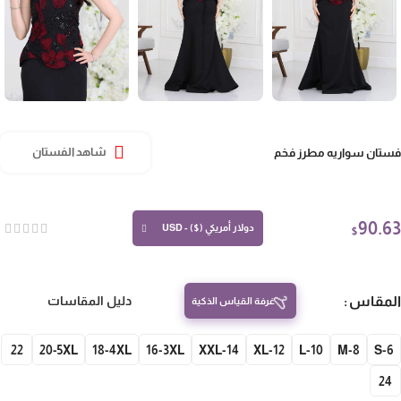
تان سواريه مطرز فخم
شاهد الفستان
90.
دولار أمريكي ($) - USD
$
مقاس
دليل المقاسات
غرفة القياس الذكية
22
20-5XL
18-4XL
16-3XL
14-XXL
12-XL
10-L
8-M
S-
24