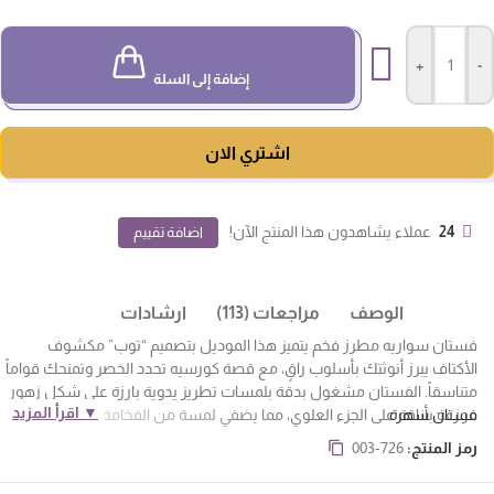
+
-
إضافة إلى السلة
اشتري الان
24
عملاء يشاهدون هذا المنتج الآن!
اضافة تقييم
الوصف
مراجعات (113)
ارشادات
فستان سواريه مطرز فخم يتميز هذا الموديل بتصميم “توب” مكشوف
الأكتاف يبرز أنوثتك بأسلوب راقٍ، مع قصة كورسيه تحدد الخصر وتمنحك قواماً
متناسقاً. الفستان مشغول بدقة بلمسات تطريز يدوية بارزة على شكل زهور
▼ اقرأ المزيد
فستان سهرة
موزعة بأناقة على الجزء العلوي، مما يضفي لمسة من الفخامة والعمق على
التصميم من براند المصمم الحديث تنساب التنورة الطويلة بقصة “ميرميد”
رمز المنتج:
003-726
الشهيرة التي تعطي طولاً ورشاقة، لتجعل حضورك ملفتاً في حفلات الزفاف
والمناسبات الكبرى. حرصنا في هذا التصميم على دمج الخامات الراقية مع