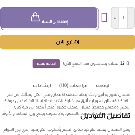
+
-
إضافة إلى السلة
اشتري الان
32
عملاء يشاهدون هذا المنتج الآن!
اضافة تقييم
الوصف
مراجعات (110)
ارشادات
فستان سورايه أنيق ودك بطلة تخطف الأنظار وتخلي الكل يسألك عن سر
أناقتك؟
فستان سورايه أنيق
هو خيارك الأكيد لطلة استثنائية تعكس ذوقك
الرفيع، ومصمم خصيصاً عشان يمنحك حضوراً مبهراً تتصدرين فيه كبرى
الزواجات والمناسبات السعيدة بالسعودية بأسلوب يجمع بين الفخامة والأنوثة.
تفاصيل الموديل
يتميز الفستان بقصة ملوكية تعانق الخصر بأسلوب الكورسيه الذي يبرز القوام