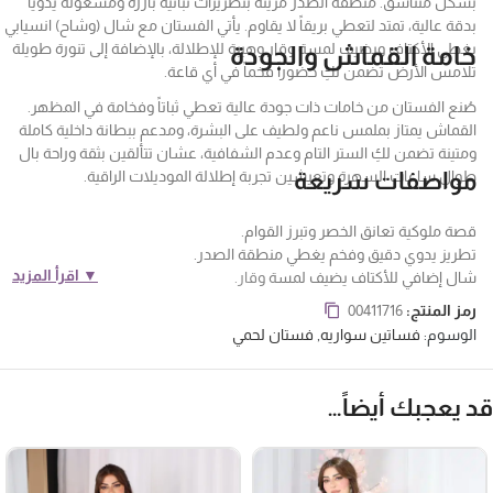
بشكل متناسق. منطقة الصدر مزينة بتطريزات نباتية بارزة ومشغولة يدوياً
بدقة عالية، تمتد لتعطي بريقاً لا يقاوم. يأتي الفستان مع شال (وشاح) انسيابي
يغطي الأكتاف ويضيف لمسة وقار وهيبة للإطلالة، بالإضافة إلى تنورة طويلة
خامة القماش والجودة
تلامس الأرض تضمن لكِ حضوراً فخماً في أي قاعة.
صُنع الفستان من خامات ذات جودة عالية تعطي ثباتاً وفخامة في المظهر.
القماش يمتاز بملمس ناعم ولطيف على البشرة، ومدعم ببطانة داخلية كاملة
ومتينة تضمن لكِ الستر التام وعدم الشفافية، عشان تتألقين بثقة وراحة بال
مواصفات سريعة
طوال ساعات السهرة وتعيشين تجربة إطلالة الموديلات الراقية.
قصة ملوكية تعانق الخصر وتبرز القوام.
تطريز يدوي دقيق وفخم يغطي منطقة الصدر.
▼ اقرأ المزيد
شال إضافي للأكتاف يضيف لمسة وقار.
خامة فاخرة ببطانة كاملة تضمن الستر والراحة.
فساتين سهرة
رمز المنتج:
00411716
الوسوم:
فساتين سواريه
,
فستان لحمي
د يعجبك أيضاً…