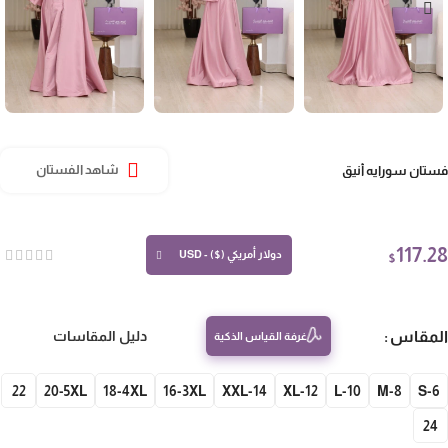
تان سورايه أنيق
شاهد الفستان
117.
دولار أمريكي ($) - USD
$
مقاس
دليل المقاسات
غرفة القياس الذكية
22
20-5XL
18-4XL
16-3XL
14-XXL
12-XL
10-L
8-M
S-
24