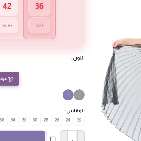
35
42
ثانية
دقيقة
اللون
غرفة
المقاس
36
34
32
30
28
26
24
22