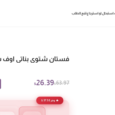
استبدال او استرجاع
تتبع الطلب
فستان شتوي بناتي اوف 
26.39
63.97
$
$
🔥 وفر 37.58 $