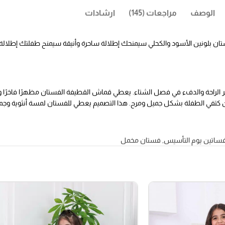
الوصف
مراجعات (145)
ارشادات
تان بلونين الأسود والكحلي سيمنحك إطلالة ساحرة وأنيقة سيمنح طفلتك إطلالة
لراحة والدفء في فصل الشتاء. يعطي قماش القطيفة الفستان مظهرًا فاخرًا ون
 من كتفي الطفلة بشكل جميل ومرح. هذا التصميم يعطي للفستان لمسة أنثوية وج
 وبريقًا جميلًا. التفاصيل من الترتر منسقة على الصدر أو على الجزء العلوي من ال
ساتين يوم التأسيس
,
فستان مخمل
أطول من الجزء الأمامي. يعطي الذيل البيلسية لمسة من الأناقة والجمال، ويجعل ط