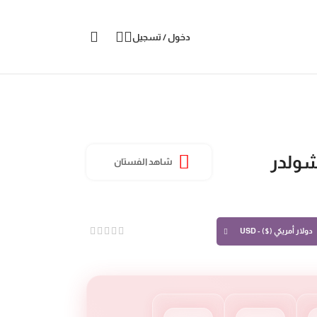
دخول / تسجيل
شولدر
شاهد الفستان
دولار أمريكي ($) - USD