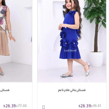
فستان بناتي فاخر ناعم
فستان أ
26.39
77.30
26.39
45.31
$
$
$
$