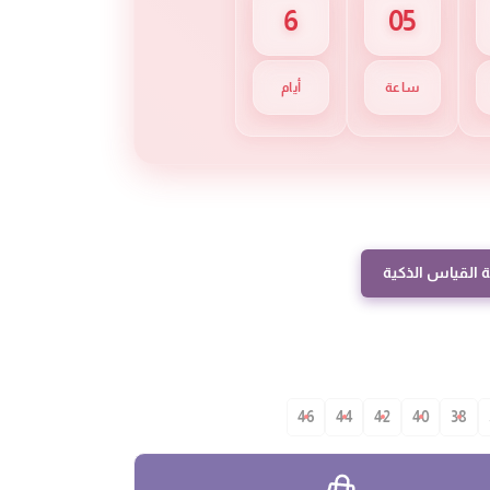
6
05
ساعة
أيام
 القياس الذكية
46
44
42
40
38