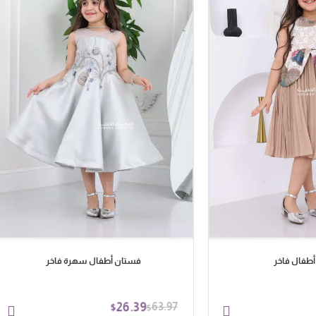
طفال فاخر
فستان أطفال سهرة فاخر
26.39
63.97
$
$