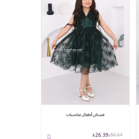
فستان أطفال مناسبات
فستان ب
26.39
61.31
26.39
50.64
$
$
$
$