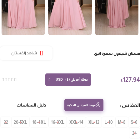
تان شيفون سهرة انيق
شاهد الفستان
127.
دولار أمريكي ($) - USD
$
مقاس
دليل المقاسات
غرفة القياس الذكية
22
20-5XL
18-4XL
16-3XL
14-XXL
12-XL
10-L
8-M
S-
24