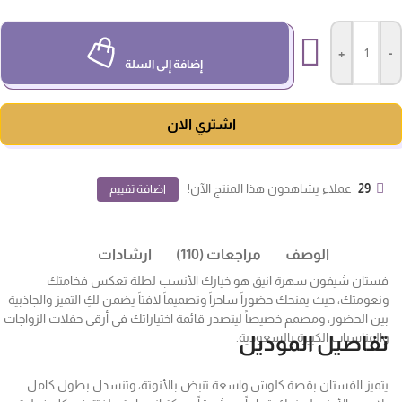
+
-
إضافة إلى السلة
اشتري الان
29
عملاء يشاهدون هذا المنتج الآن!
اضافة تقييم
الوصف
مراجعات (110)
ارشادات
فستان شيفون سهرة انيق هو خيارك الأنسب لطلة تعكس فخامتك
ونعومتك، حيث يمنحك حضوراً ساحراً وتصميماً لافتاً يضمن لكِ التميز والجاذبية
بين الحضور، ومصمم خصيصاً ليتصدر قائمة اختياراتك في أرقى حفلات الزواجات
والمناسبات الكبيرة بالسعودية.
تفاصيل الموديل
يتميز الفستان بقصة كلوش واسعة تنبض بالأنوثة، وتنسدل بطول كامل