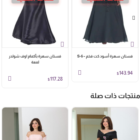
فستان سهرة أسود كت فخم – S-6
فستان سهرة بأكمام اوف شولدر
لمعة
143.94
$
117.28
$
نتجات ذات صلة