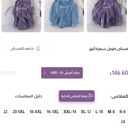
تان طويل سهرة أنيق
شاهد الفستان
146.
دولار أمريكي ($) - USD
$
مقاس
دليل المقاسات
غرفة القياس الذكية
22
20-5XL
18-4XL
16-3XL
14-XXL
12-XL
10-L
8-M
S-
24