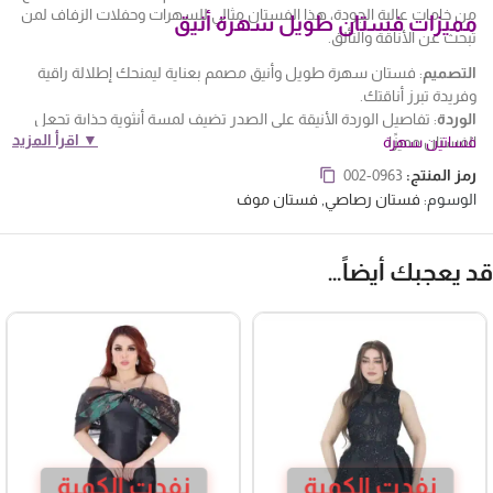
من خامات عالية الجودة، هذا الفستان مثالي للسهرات وحفلات الزفاف لمن
مميزات فستان طويل سهرة أنيق
تبحث عن الأناقة والتألق.
التصميم
: فستان سهرة طويل وأنيق مصمم بعناية ليمنحك إطلالة راقية
وفريدة تبرز أناقتك.
الوردة
: تفاصيل الوردة الأنيقة على الصدر تضيف لمسة أنثوية جذابة تجعل
▼ اقرأ المزيد
الفستان مميزًا.
فساتين سهرة
الكرمشة
: الكرمشة الأنيقة في الأسفل تضيف تفاصيل فاخرة وحركة مميزة
رمز المنتج:
002-0963
لتصميم الفستان.
الوسوم:
فستان رصاصي
,
فستان موف
الجودة
: الاهتمام بتفاصيل التصميم واستخدام خامات عالية الجودة يجعل هذا
الفستان مثاليًا للسهرات وحفلات الزفاف.
الاطلالة
: إذا كنتِ تبحثين عن الأناقة والتألق، فإن هذا الفستان هو الخيار المثالي
د يعجبك أيضاً…
للسهرات وحفلات الزفاف.
نفدت الكمية
نفدت الكمية