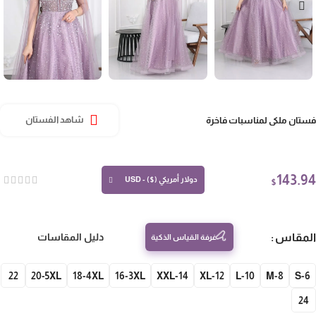
تان ملكي لمناسبات فاخرة
شاهد الفستان
143.
دولار أمريكي ($) - USD
$
مقاس
دليل المقاسات
غرفة القياس الذكية
22
20-5XL
18-4XL
16-3XL
14-XXL
12-XL
10-L
8-M
S-
24