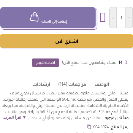
+
-
إضافة إلى السلة
اشتري الان
14
عملاء يشاهدون هذا المنتج الآن!
اضافة تقييم
الوصف
مراجعات (114)
ارشادات
فستان ملكي لمناسبات فاخرة تصميمه يتميز بتطريز كريستال يدوي مترف
يغطي الصدر والخصر، مع قصة (A-Line) الواسعة التي تمنحك إطلالة أميرات.
الأكمام الطويلة الشفافة المنسدلة تزيد من لمسة الرقي والفخامة، مما يجعله
مثالياً لأهم حفلاتك تم تصميم بعناية ليجمع بين الأناقة والراحة، وهو مناسب
▼ اقرأ المزيد
فستان سهرة
جداً لكل عروس تبحث عن فساتين زفاف مميزة أو أي سيدة تريد التميز في
مناسبات العيد أو أي سهرة كبرى. اطلبيه الآن وكوني محط الأنظار في المملكة.
رمز المنتج:
004-1074