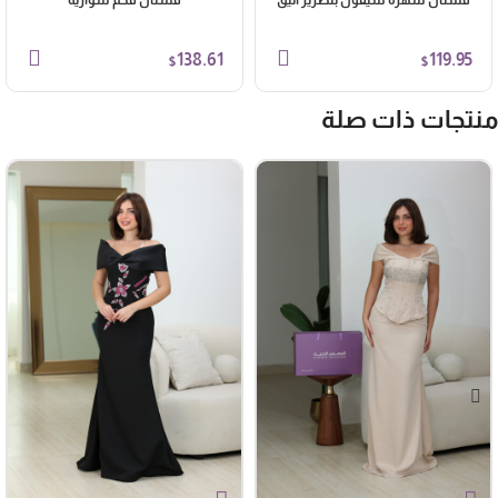
138.61
119.95
$
$
نتجات ذات صلة