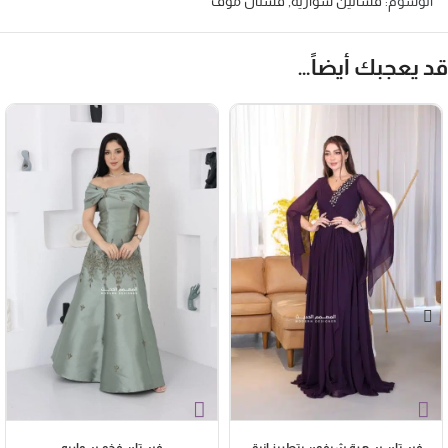
الوسوم:
فساتين سواريه
,
فستان موف
د يعجبك أيضاً…
فستان سهرة شيفون بتطريز انيق
فستان فخم سواريه