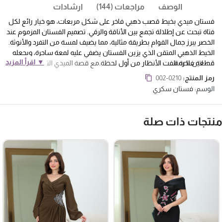
الوصف
مراجعات (144)
ارشادات
فستان ميدي بخيط قصب ذهبي فاخر على شكل مربعات، هو خيار رائع لكل
فتاة تبحث عن إطلالة تجمع بين الأناقة والرقي. تصميم الفستان المزموم عند
الخصر يبرز جمال القوام بطريقة مثالية، مما يضيف لمسة من التفرد والأنوثة.
الخيط الذهبي المتقن الذي يزين الفستان يضفي عليه لمعة ساحرة، ويجعله
▼ اقرأ المزيد
فساتين ناعمة
قطعة فاخرة تلفت الأنظار من أول لحظة.
مع قصة الميدي التي تصل إلى
منتصف الساق أو أعلى الكاحل، يمنح الفستان مظهرًا عصريًا ومناسبًا للعديد
رمز المنتج:
002-0210
من المناسبات، سواء كانت حفلات رسمية، تجمعات خاصة، أو حتى مناسبات
الوسم:
فستان سكري
مسائية. هذا الطول يجعل الفستان جذابًا، بينما يضيف الأناقة والراحة في كل
حركة.
نتجات ذات صلة