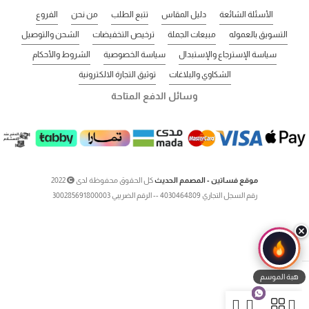
الأسئلة الشائعة
دليل المقاس
تتبع الطلب
من نحن
الفروع
التسويق بالعموله
مبيعات الجملة
ترخيص التخفيضات
الشحن والتوصيل
سياسة الإسترجاع والإستبدال
سياسة الخصوصية
الشروط والأحكام
الشكاوي والبلاغات
توثيق التجارة الالكترونية
وسائل الدفع المتاحة
موقع فساتين - المصمم الحديث
كل الحقوق محفوظة لدى
2022
رقم السجل التجاري 4030464809 -- الرقم الضريبي 300285691800003
هبة الموسم