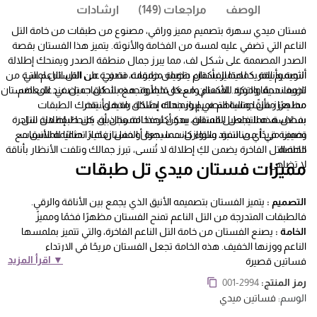
الوصف
مراجعات (149)
ارشادات
فستان ميدي سهرة بتصميم مميز وراقي، مصنوع من طبقات من خامة التل
الناعم التي تضفي عليه لمسة من الفخامة والأنوثة. يتميز هذا الفستان بقصة
الصدر المصممة على شكل لف، مما يبرز جمال منطقة الصدر ويمنحك إطلالة
التصميم الفريد لهذا الفستان يتضمن طبقات متدرجة من التل الناعم التي
أنثوية وأنيقة. كما يتميز بأكمام طويلة مزمومة، تضفي على الفستان لمسة من
الرومانسية والتفرد. الأكمام واسعة قليلًا وتجمع بشكل جميل عند المعصم،
تضيف حجمًا وحركة للفستان مع كل خطوة. هذه الطبقات تضفي على الفستان
مما يعزز من جمالية التصميم ويمنحك إطلالة راقية وأنيقة.
مظهرًا متألقًا وتساهم في إبراز جماله بشكل مذهل. تتحرك الطبقات
بسلاسة، مما يجعل الفستان يبدو أكثر فخامة وجاذبية. كل طبقة من التل
بفضل هذه التفاصيل المتقنة، يمكن لهذا الفستان أن يمنحك إطلالة ساحرة
تضيف مزيدًا من التفرد والتوازن، مما يجعل الفستان خيارًا مثاليًا للمناسبات
ومميزة في أي مناسبة، سواء كانت سهرة أو حفل زفاف. تصميمه الأنيق مع
الخاصة.
خامة التل الفاخرة يضمن لكِ إطلالة لا تُنسى، تبرز جمالك وتلفت الأنظار بأناقة
لا تضاهى.
مميزات فستان ميدي تل طبقات
التصميم :
يتميز الفستان بتصميمه الأنيق الذي يجمع بين الأناقة والرقي.
فالطبقات المتدرجة من التل الناعم تمنح الفستان مظهرًا فخمًا ومميزً
الخامة :
يصنع الفستان من خامة التل الناعم الفاخرة، والتي تتميز بملمسها
الناعم ووزنها الخفيف. هذه الخامة تجعل الفستان مريحًا في الارتداء
▼ اقرأ المزيد
فساتين قصيرة
رمز المنتج:
001-2994
الوسم:
فساتين ميدي