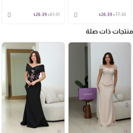
26.39
26.39
61.31
77.30
$
$
$
$
نتجات ذات صلة