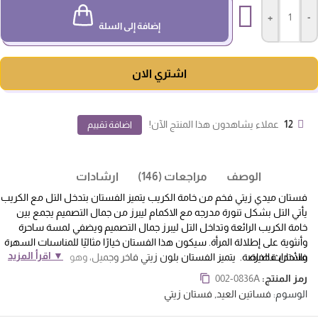
+
-
إضافة إلى السلة
اشتري الان
12
عملاء يشاهدون هذا المنتج الآن!
اضافة تقييم
الوصف
مراجعات (146)
ارشادات
فستان ميدي زيتي فخم من خامة الكريب يتميز الفستان بتدخل التل مع الكريب
يأتي التل بشكل تنورة مدرجه مع الاكمام ليبرز من جمال التصميم يجمع بين
خامة الكريب الرائعة وتداخل التل ليبرز جمال التصميم ويضفي لمسة ساحرة
وأنثوية على إطلالة المرأة. سيكون هذا الفستان خيارًا مثاليًا للمناسبات السهرة
▼ اقرأ المزيد
فستان قصيرة
والأحداث الخاصة.
يتميز الفستان بلون زيتي فاخر وجميل، وهو لون محايد
يضفي لمسة أناقة وتميز على الفستان. اللون الزيتي يعتبر خيارًا راقيًا وملفتًا
رمز المنتج:
002-0836A
للنظر في الأزياء السهرة.
الوسوم:
فساتين العيد
,
فستان زيتي