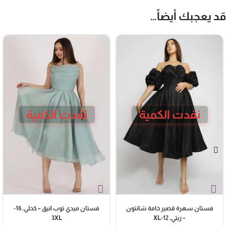
د يعجبك أيضاً…
نفدت الكمية
نفدت الكمية
فستان سهرة قصير خامة شانتون
فستان ميدي توب انيق – كحلي, 16-
– زيتي, 12-XL
3XL