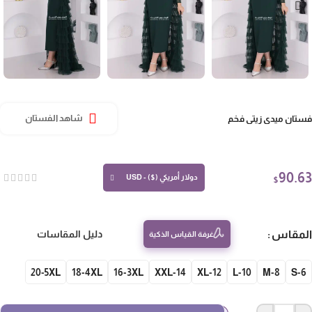
تان ميدي زيتي فخم
شاهد الفستان
90.
دولار أمريكي ($) - USD
$
مقاس
دليل المقاسات
غرفة القياس الذكية
20-5XL
18-4XL
16-3XL
14-XXL
12-XL
10-L
8-M
S-