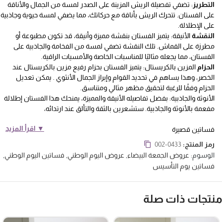
التطريز
: تضفي تفصيلة الريش المزينة على الصدر لمسة من الجمال والأناقة
على الفستان. تتحرك الريش بأناقة مع حركاتك، مما يضفي لمسة حيوية وجاذبية
على الإطلالة.
النقشة
الأنيقة: يتميز الفستان بنقشة مميزة وأنيقة، قد تكون مطبوعة أو
مطرزة على القماش. تلك النقشة تضفي لمسة من الفخامة والجاذبية على
الفستان، مما يجعله مثاليًا للمناسبات الخاصة والأمسيات الراقية.
الحزام
المزين بالكريستال: يتميز الفستان بحزام رفيع مزين بالكريستال عند
الخصر، وهذا يساهم في تحديد القوام وإبراز الجمال الأنثوي . يمكن تعديل
الحزام وفقًا للرغبة لتحقيق مظهر مثالي ومتناسق.
الأنوثة والجاذبية: بفضل تفاصيله الأنيقة والمميزة، يمنحك هذا الفستان إطلالة
مفعمة بالأنوثة والجاذبية. ستشعرين بالثقة والتألق عند ارتدائه،
▼ اقرأ المزيد
فساتين قصيرة
رمز المنتج:
002-0433
الوسوم:
عروض الجمعة البيضاء
,
عروض اليوم الوطني
,
فساتين اليوم الوطني
,
فساتين يوم التأسيس
نتجات ذات صلة