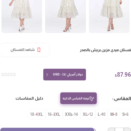
تان ميدي مزين بريش بالصدر
شاهد الفستان
87.
دولار أمريكي ($) - USD
$
مقاس
دليل المقاسات
غرفة القياس الذكية
18-4XL
16-3XL
14-XXL
12-XL
10-L
8-M
S-