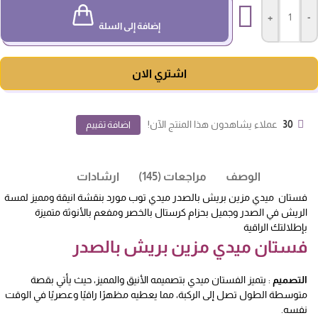
+
-
إضافة إلى السلة
اشتري الان
30
عملاء يشاهدون هذا المنتج الآن!
اضافة تقييم
الوصف
مراجعات (145)
ارشادات
فستان ميدي مزين بريش بالصدر ميدي توب مورد بنقشة انيقة ومميز لمسة
الريش في الصدر وجميل بحزام كرستال بالخصر ومفعم بالأنوثة متميزة
بإطلالتك الراقية
فستان ميدي مزين بريش بالصدر
التصميم
: يتميز الفستان ميدي بتصميمه الأنيق والمميز، حيث يأتي بقصة
متوسطة الطول تصل إلى الركبة، مما يعطيه مظهرًا راقيًا وعصريًا في الوقت
نفسه.