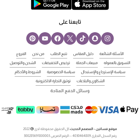
تابعنا على
الأسئلة الشائعة
دليل المقاس
تتبع الطلب
من نحن
الفروع
التسويق بالعموله
مبيعات الجملة
ترخيص التخفيضات
الشحن والتوصيل
سياسة الإسترجاع والإستبدال
سياسة الخصوصية
الشروط والأحكام
الشكاوي والبلاغات
توثيق التجارة الالكترونية
وسائل الدفع المتاحة
موقع فساتين - المصمم الحديث
كل الحقوق محفوظة لدى
2022
رقم السجل التجاري 4030464809 -- الرقم الضريبي 300285691800003