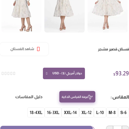
تان قصير مشجر
شاهد الفستان
93.
دولار أمريكي ($) - USD
$
مقاس
دليل المقاسات
غرفة القياس الذكية
18-4XL
16-3XL
14-XXL
12-XL
10-L
8-M
S-