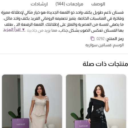
الوصف
مراجعات (144)
ارشادات
فستان ناعم طويل بكتف واحد ذو اللمعة الجديدة هو خيار مثالي لإطلالة مميزة
وفاخرة في المناسبات الخاصة. يتميز تصميمه الروماني الفريد بكتف واحد مائل،
ما يضفي لمسة من العصرية والتميّز على إطلالتك. اللمعة الرفيعة التي يغلف
▼ اقرأ المزيد
بها الفستان تعكس الضوء بشكل جذاب، مما يزيد من جاذبيته ويمنحك شعوراً
بالراحة والأنوثة في آن واحد.
يُبرز الفستان الكسرات الرفيعة التي تزين منطقة
رمز المنتج:
0292
الصدر، مما يضيف بُعداً من الأناقة والرقة. كما أن خصره المزموم يبرز منحنيات
الوسم:
فساتين سواريه
الجسم بطريقة أنثوية ومميزة، بينما تأتي القصة الكلوش في الجزء السفلي
لإضفاء المزيد من التألق والحركة، مما يجعل كل خطوة تبدو مليئة بالفخامة
والجمال.
نتجات ذات صلة
فساتين ناعمة