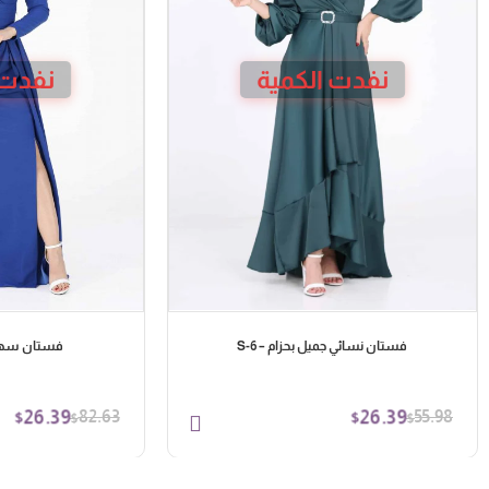
نفدت الكمية
نفدت 
فستان نسائي جميل بحزام – S-6
فستان سهرة
26.39
26.39
82.63
55.98
$
$
$
$