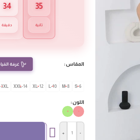
34
34
ثانية
دقيقة
المقاس
غرفة القيا
-3XL
14-XXL
12-XL
10-L
8-M
S-6
اللون
+
-