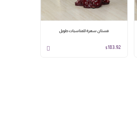
فستان سهرة للمناسبات طويل
فستان س
103.95
183.92
$
$