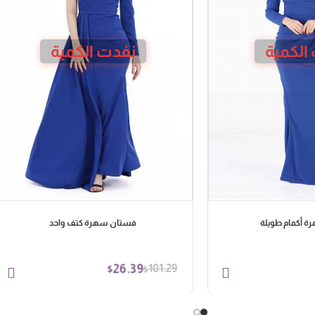
الكمية
نفدت الكمية
 أكمام طويلة
فستان سهرة كتف واحد
26.39
101.29
$
$