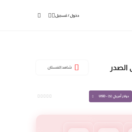
دخول / تسجيل
 الصدر
شاهد الفستان
دولار أمريكي ($) - USD