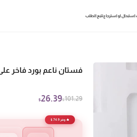
استبدال او استرجاع
تتبع الطلب
فستان ناعم بورد فاخر على
26.39
101.29
$
$
🔥 وفر 74.9 $