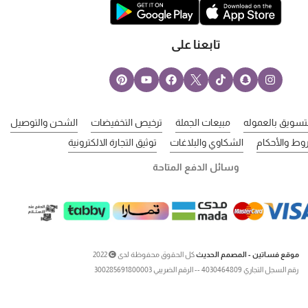
تابعنا على
لتسويق بالعموله
مبيعات الجملة
ترخيص التخفيضات
الشحن والتوصيل
وط والأحكام
الشكاوي والبلاغات
توثيق التجارة الالكترونية
وسائل الدفع المتاحة
موقع فساتين - المصمم الحديث
كل الحقوق محفوظة لدى
2022
رقم السجل التجاري 4030464809 -- الرقم الضريبي 300285691800003