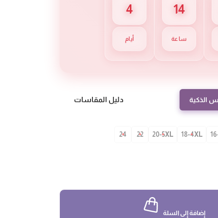
4
14
ساعة
أيام
دليل المقاسات
س الذكية
24
22
20-5XL
18-4XL
16
إضافة إلى السلة