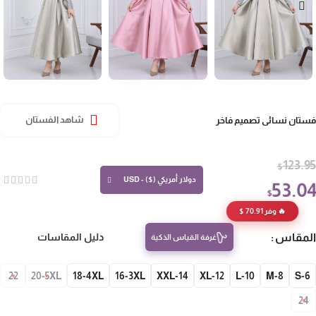
تان نسائي تصميم فاخر
شاهد الفستان
123.
$
دولار أمريكي ($) - USD
53.0
$
🔥 وفر 70.91 $
مقاس
دليل المقاسات
غرفة القياس الذكية
22
20-5XL
18-4XL
16-3XL
14-XXL
12-XL
10-L
8-M
S-
24