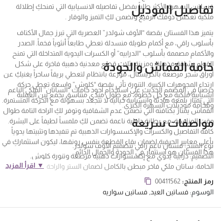
فساتين السهرة الأكثر طلباً بفضل تفاصيله الانسيابية التي تمنحكِ إطلالة
تفاصيل الموديل
ملكية تعكس ذوقك الرفيع وتضمن لكِ التميز والوقار .
يتميز هذا الفستان بقصة “الأوف شولدر” العصرية التي تبرز جمال الأكتاف
بأسلوب راقي، مع أكمام طويلة منسدلة تعطي طابعاً أنثوياً فخماً. الصدر
والأكمام مصممة بأسلوب “الدرابيه” أو الكسرات اليدوية المتداخلة التي تمنح
القوام رشاقة مذهلة، ومزينة بثلاث قطع معدنية ذهبية فاخرة على شكل
خامة القماش والجودة
أوراق شجر مرصعة بالكريستال، موزعة بانتظام لتعطي بريقاً ساحراً يغنيكِ عن
ارتداء المجوهرات الكبيرة. التنورة تأتي بقصة “كلوش” واسعة تعطي حركة
حرصنا في المصمم الحديث على استخدام أجود خامات “الساتان” الملكي الناعم
انسيابية ملكية مع كل خطوة، مع طول ميدي متناسق يجمع بين العملية
التي تمتاز بلمعة هادئة وانسيابية خيالية لا تتجعد بسهولة مع الحركة المستمرة.
وفخامة موديلات السهرة الكبرى.
القماش يمتاز بكثافته التي تضمن عدم الشفافية وتوفر لكِ الراحة التامة طوال
مواصفات سريعة
وقت المناسبة، مع بطانة داخلية ناعمة تضمن لكِ ملمساً لطيفاً على البشرة.
كافة التفاصيل والكسرات والإكسسوارات الذهبية تم تنفيذها وتثبيتها يدوياً
بأعلى معايير الحرفية لضمان بقاء القطعة بنفس رونقها، ليكون استثماركِ في
نوع المنتج: فستان ناعم راقي بتصميم الأوف شولدر.
هذا الفستان هو استثمار في الجودة والجمال الدائم.
التصميم: درابيه يدوي مع إكسسوارات ذهبية مرصعة وتنورة كلوش.
▼ اقرأ المزيد
الخامة: ساتان ملكي فاخر مبطن بالكامل لضمان الستر والراحة.
المناسبة: مثالية لحفلات الزفاف، الأعياد، وموديلات “أم وبنت”
رمز المنتج:
00411562
المتطابقة.
فساتين ناعمة
الوسوم:
فساتين العيد
,
فساتين سواريه