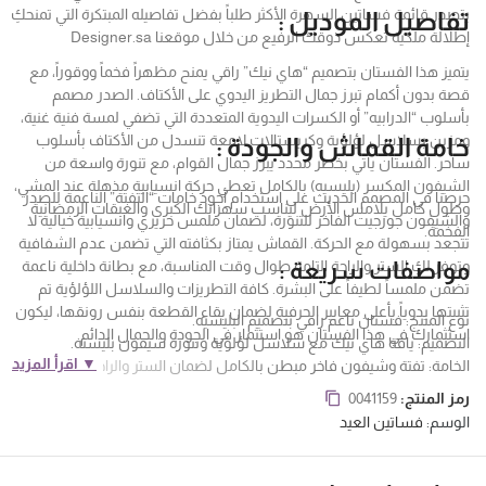
يتصدر قائمة فساتين السهرة الأكثر طلباً بفضل تفاصيله المبتكرة التي تمنحكِ
تفاصيل الموديل :
إطلالة ملكية تعكس ذوقك الرفيع من خلال موقعنا Designer.sa
يتميز هذا الفستان بتصميم “هاي نيك” راقي يمنح مظهراً فخماً ووقوراً، مع
قصة بدون أكمام تبرز جمال التطريز اليدوي على الأكتاف. الصدر مصمم
بأسلوب “الدرابيه” أو الكسرات اليدوية المتعددة التي تضفي لمسة فنية غنية،
ومزين بسلاسل لؤلؤية وكريستالات لامعة تنسدل من الأكتاف بأسلوب
خامة القماش والجودة :
ساحر. الفستان يأتي بخصر محدد يبرز جمال القوام، مع تنورة واسعة من
الشيفون المكسر (بليسيه) بالكامل تعطي حركة انسيابية مذهلة عند المشي،
حرصنا في المصمم الحديث على استخدام أجود خامات “التفتة” الناعمة للصدر
وطول كامل يلامس الأرض ليناسب سهراتك الكبرى والغبقات الرمضانية
والشيفون جورجيت الفاخر للتنورة، لضمان ملمس حريري وانسيابية خيالية لا
الفخمة.
تتجعد بسهولة مع الحركة. القماش يمتاز بكثافته التي تضمن عدم الشفافية
مواصفات سريعة :
وتوفر لكِ الستر والراحة التامة طوال وقت المناسبة، مع بطانة داخلية ناعمة
تضمن ملمساً لطيفاً على البشرة. كافة التطريزات والسلاسل اللؤلؤية تم
تثبيتها يدوياً بأعلى معايير الحرفية لضمان بقاء القطعة بنفس رونقها، ليكون
نوع المنتج: فستان ناعم راقي بتصميم البليسيه.
استثمارك في هذا الفستان هو استثمار في الجودة والجمال الدائم.
التصميم: ياقة هاي نيك مع سلاسل لؤلؤية وتنورة شيفون بليسيه.
▼ اقرأ المزيد
الخامة: تفتة وشيفون فاخر مبطن بالكامل لضمان الستر والراحة.
المناسبة: مثالي لحفلات الزفاف، الغبقات، وموديلات “أم وبنت”
رمز المنتج:
0041159
المتطابقة.
فساتين ناعمه
الوسم:
فساتين العيد