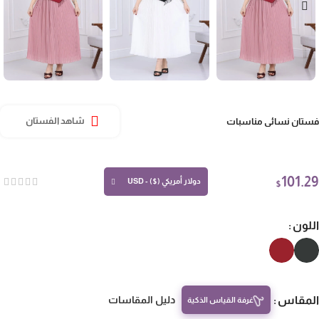
تان نسائي مناسبات
شاهد الفستان
101.
دولار أمريكي ($) - USD
$
لون
مقاس
دليل المقاسات
غرفة القياس الذكية