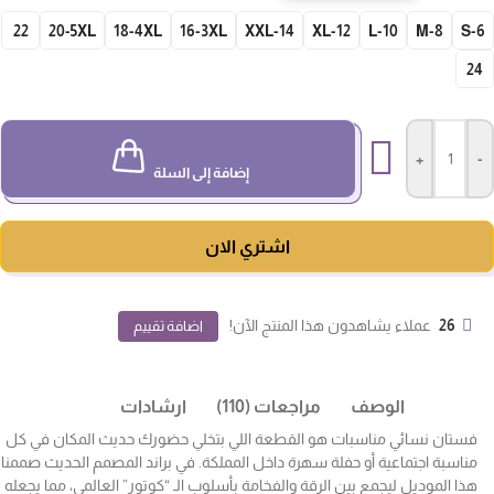
22
20-5XL
18-4XL
16-3XL
14-XXL
12-XL
10-L
8-M
S-
24
+
-
إضافة إلى السلة
اشتري الان
26
عملاء يشاهدون هذا المنتج الآن!
اضافة تقييم
الوصف
مراجعات (110)
ارشادات
فستان نسائي مناسبات هو القطعة اللي بتخلي حضورك حديث المكان في كل
مناسبة اجتماعية أو حفلة سهرة داخل المملكة. في براند المصمم الحديث صممنا
هذا الموديل ليجمع بين الرقة والفخامة بأسلوب الـ “كوتور” العالمي، مما يجعله