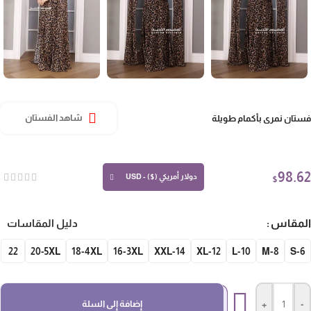
فستان نمري بأكمام طويلة
شاهد الفستان
98.62
دولار أمريكي ($) - USD
$
المقاس
دليل المقاسات
22
20-5XL
18-4XL
16-3XL
14-XXL
12-XL
10-L
8-M
S-6
-
+
إضافة إلى السلة