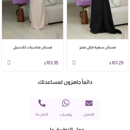
فستان سهرة ملكي مميز
فستان مناسبات كلاسيكي
103.95
101.29
$
$
دائماً جاهزون لمساعدتك
الايميل
اتصل بنا
واتساب
حمل التطبيق على